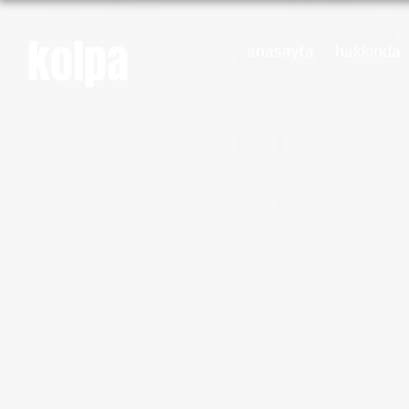
kolpa
anasayfa
hakkında