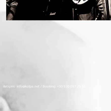
iletişim:
info@kolpa.net
/ Booking: +90 530 097 25 45