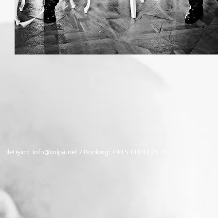
iletişim:
info@kolpa.net
/ Booking: +90 530 097 25 45