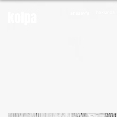
kolpa
hakkında
anasayfa